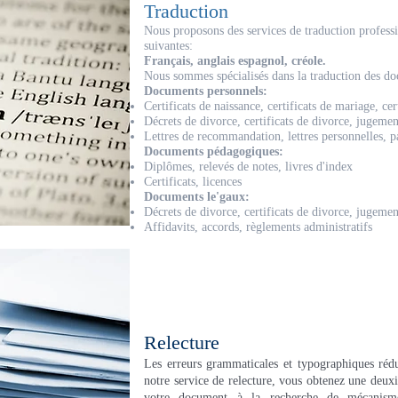
Traduction
Nous proposons des services de traduction professi
suivantes:
Français, anglais espagnol, créole.
Nous sommes spécialisés dans la traduction des do
Documents personnels:
Certificats de naissance, certificats de mariage, cer
Décrets de divorce, certificats de divorce, jugemen
Lettres de recommandation, lettres personnelles, p
Documents pédagogiques:
Diplômes, relevés de notes, livres d'index
Certificats, licences
Documents le'gaux:
Décrets de divorce, certificats de divorce, jugemen
Affidavits, accords, règlements administratifs
Relecture
Les erreurs grammaticales et typographiques rédui
notre service de relecture, vous obtenez une deu
votre document à la recherche de mécanisme