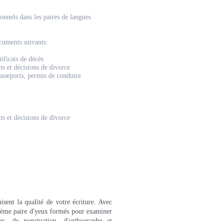
onnels dans les paires de langues
cuments suivants:
tificats de décès
ts et décisions de divorce
asseports, permis de conduire
ts et décisions de divorce
sent la qualité de votre écriture. Avec
xième paire d'yeux formés pour examiner
s, de ponctuation, d'orthographe et